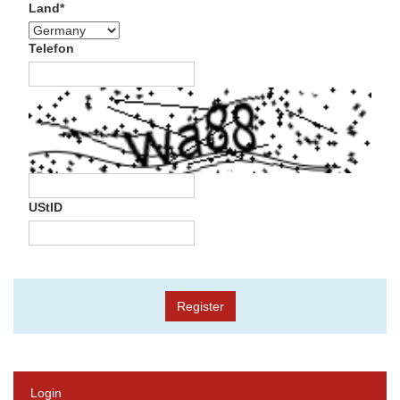
Land*
Telefon
UStID
Login